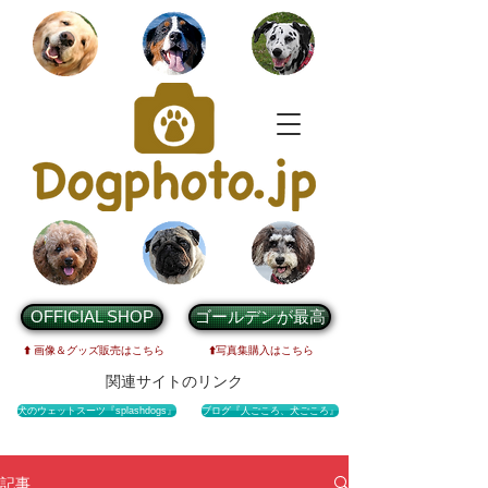
OFFICIAL SHOP
ゴールデンが最高
⬆️
画像＆グッズ販売は
こちら
⬆️
写真集購入はこちら
関連サイトのリンク
犬のウェットスーツ『splashdogs』
ブログ『人ごころ、犬ごころ』
記事