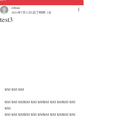
robean
2021年7月11日
読了時間: 1分
test3
text text text
text text texttext text texttext text texttext text 
text
text text texttext text texttext text texttext text 