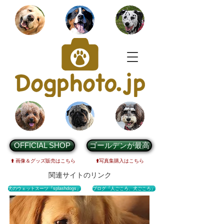
OFFICIAL SHOP
ゴールデンが最高
⬆️
画像＆グッズ販売は
こちら
⬆️
写真集購入はこちら
関連サイトのリンク
犬のウェットスーツ『splashdogs』
ブログ『人ごころ、犬ごころ』