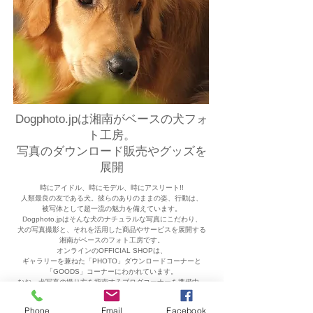
Dogphoto.jpは湘南がベースの
犬フォ
ト工房。
写真のダウンロード販売やグッズを
展開
時にアイドル、時にモデル、時にアスリート!!
人類最良の友である犬。彼らのありのままの姿、行動は、
被写体として超一流の魅力を備えています。
Dogphoto.jpはそんな犬のナチュラルな写真にこだわり、
犬の写真撮影と、それを活用した商品やサービスを展開する
湘南がベースのフォト工房です。
オンラインのOFFICIAL SHOPは、
ギャラリーを兼ねた「PHOTO」ダウンロードコーナーと
「GOODS」コーナーにわかれています。
なお、犬写真の撮り方を指南するブログコーナーを準備中。
ご期待ください。
Phone
Email
Facebook